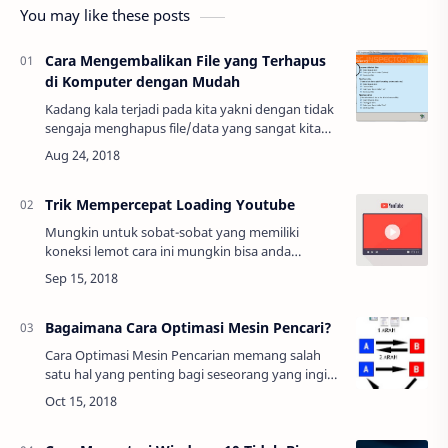
You may like these posts
Cara Mengembalikan File yang Terhapus
di Komputer dengan Mudah
Kadang kala terjadi pada kita yakni dengan tidak
sengaja menghapus file/data yang sangat kita
butuhkan. Apakah anda mengalaminya? Jangan
panik, untuk masalah yang satu ini ada so…
Trik Mempercepat Loading Youtube
Mungkin untuk sobat-sobat yang memiliki
koneksi lemot cara ini mungkin bisa anda
gunakan jika suka ber-youtube ria. Yang mungkin
malas untuk buffering yang lama, maka cara
mem…
Bagaimana Cara Optimasi Mesin Pencari?
Cara Optimasi Mesin Pencarian memang salah
satu hal yang penting bagi seseorang yang ingin
situsnya dapat di temukan dengan mudah atau
bisa jadi menjadi one page, berikut adalah …