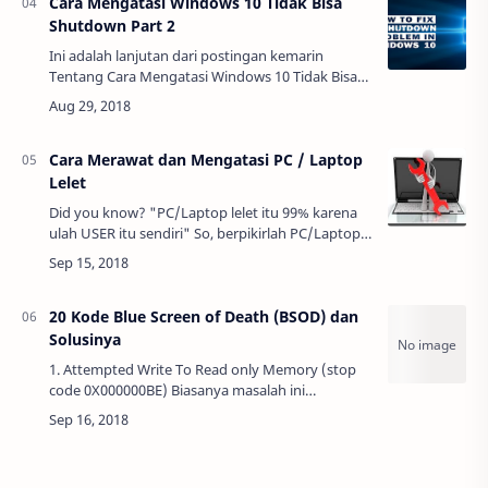
Cara Mengatasi Windows 10 Tidak Bisa
Shutdown Part 2
Ini adalah lanjutan dari postingan kemarin
Tentang Cara Mengatasi Windows 10 Tidak Bisa
Shutdown Part 1 Berikut adalah Part 2 Nya.
Berawal dari Pengalaman yang baru menggun…
Cara Merawat dan Mengatasi PC / Laptop
Lelet
Did you know? "PC/Laptop lelet itu 99% karena
ulah USER itu sendiri" So, berpikirlah PC/Laptop
itu layaknya seperti manusia yang selalu harus di
rawat..Nihh gan gwa ada tips n…
20 Kode Blue Screen of Death (BSOD) dan
Solusinya
1. Attempted Write To Read only Memory (stop
code 0X000000BE) Biasanya masalah ini
disebabkan adanya kesalahan pada driver atau
service. Apabila nama file dan service
disebutkan…