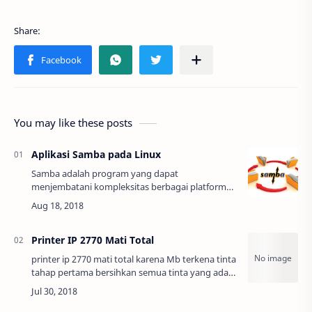
You may like these posts
Aplikasi Samba pada Linux
Samba adalah program yang dapat
menjembatani kompleksitas berbagai platform
system operasi Linux(UNIX) dengan mesin
Windows yang dijalankan dalam suatu jaringan
komputer. Samba m…
Printer IP 2770 Mati Total
printer ip 2770 mati total karena Mb terkena tinta
tahap pertama bersihkan semua tinta yang ada
di MB dengan air atau tiner tunggu hingga
benar-benar kering tahap kedua yang s…