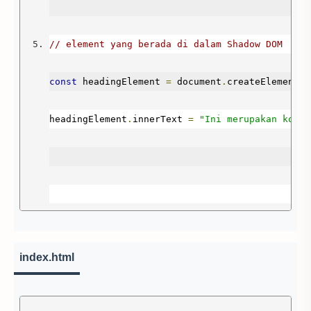
// element yang berada di dalam Shadow DOM
const
 headingElement 
=
 document
.
createElement
(
"
headingElement
.
innerText 
=
"Ini merupakan konte
// Melampirkan shadow root pada shadow host
index.html
// Mengatur mode shadow dengan nilai open
const
 shadowRoot 
=
 divElement
.
attachShadow
({
mod