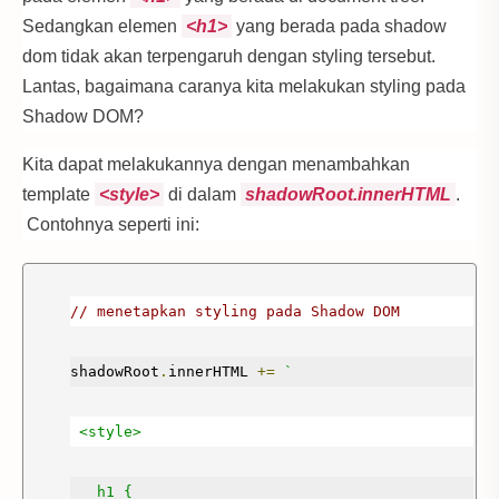
Sedangkan elemen
<h1>
yang berada pada shadow
document
.
body
.
appendChild
(
divElement
);
dom tidak akan terpengaruh dengan styling tersebut.
Lantas, bagaimana caranya kita melakukan styling pada
Shadow DOM?
Kita dapat melakukannya dengan menambahkan
template
<style>
di dalam
shadowRoot.innerHTML
.
Contohnya seperti ini:
// menetapkan styling pada Shadow DOM
shadowRoot
.
innerHTML 
+=
`
 <style>
   h1 {