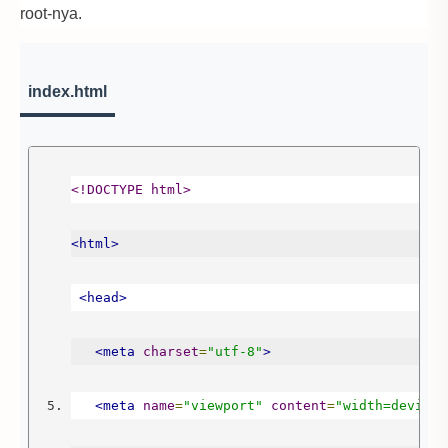
root-nya.
index.html
<!DOCTYPE html>
<html>
<head>
<meta
charset
=
"utf-8"
>
<meta
name
=
"viewport"
content
=
"width=device-