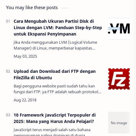
You may like these posts
Cara Mengubah Ukuran Partisi Disk di
Linux dengan LVM: Panduan Step-by-Step
untuk Ekspansi Penyimpanan
Jika Anda menggunakan LVM (Logical Volume
Manager) di Linux, memperbesar kapasitas
penyimpanan tidak cukup hanya dengan
menambah ukuran disk dari konsol virtual
(seperti di Proxmox…
Upload dan Download dari FTP dengan
FileZilla di Ubuntu
Bagi pengguna website pasti sudah tahu kan
fungsi dari FTP. ya FTP adalah sebuah protokol
internet yang berfungsi untuk tukar menukar file
dalam suatu network yang mensupport…
10 Framework JavaScript Terpopuler di
2025: Mana yang Harus Anda Pelajari?
JavaScript terus menjadi salah satu bahasa
pemrograman paling dominan di dunia