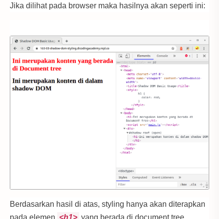
// Mengatur mode shadow dengan nilai open
Jika dilihat pada browser maka hasilnya akan seperti ini:
const
 shadowRoot 
=
 divElement
.
attachShadow
({
mod
// Memasukkan element heading ke dalam shadow r
shadowRoot
.
appendChild
(
headingElement
);
Berdasarkan hasil di atas, styling hanya akan diterapkan
// Memasukkan elemen shadow host ke regular DOM
pada elemen
<h1>
yang berada di document tree.