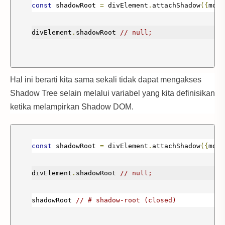
const
 shadowRoot 
=
 divElement
.
attachShadow
({
mode
divElement
.
shadowRoot 
// null;
Hal ini berarti kita sama sekali tidak dapat mengakses
Shadow Tree selain melalui variabel yang kita definisikan
ketika melampirkan Shadow DOM.
const
 shadowRoot 
=
 divElement
.
attachShadow
({
mode
divElement
.
shadowRoot 
// null;
shadowRoot 
// # shadow-root (closed)