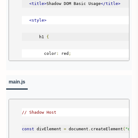
<title>
Shadow DOM Basic Usage
</title>
<style>
       h1 
{
         color
:
 red
;
}
main.js
</style>
</head>
// Shadow Host
<body>
const
 divElement 
=
 document
.
createElement
(
"div"
<h1>
Ini merupakan konten yang berada di Docu