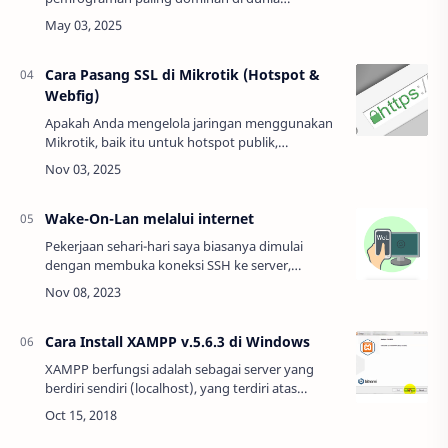
pengembangan web dan aplikasi. Seiring
pesatnya perkembangan teknologi, berbagai
framework JavaScript…
Cara Pasang SSL di Mikrotik (Hotspot &
Webfig)
Apakah Anda mengelola jaringan menggunakan
Mikrotik, baik itu untuk hotspot publik,
manajemen kantor, atau bahkan akses remote ke
router Anda? Jika ya, penting untuk memastikan
bah…
Wake-On-Lan melalui internet
Pekerjaan sehari-hari saya biasanya dimulai
dengan membuka koneksi SSH ke server,
menjalankan gambar docker (dengan RStudio
Server atau Jupyter di dalamnya), dan
menganalisis data …
Cara Install XAMPP v.5.6.3 di Windows
XAMPP berfungsi adalah sebagai server yang
berdiri sendiri (localhost), yang terdiri atas
program Apache HTTP Server, MySQL database,
dan penerjemah bahasa yang ditulis dengan ba…