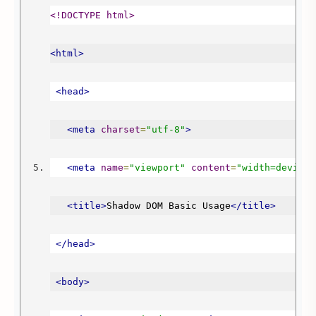
<!DOCTYPE html>
<html>
<head>
// Memasukkan element heading ke dalam shadow r
<meta
charset
=
"utf-8"
>
shadowRoot
.
appendChild
(
headingElement
);
<meta
name
=
"viewport"
content
=
"width=device-
<title>
Shadow DOM Basic Usage
</title>
</head>
// Memasukkan elemen shadow host ke regular DOM
<body>
document
.
body
.
appendChild
(
divElement
);