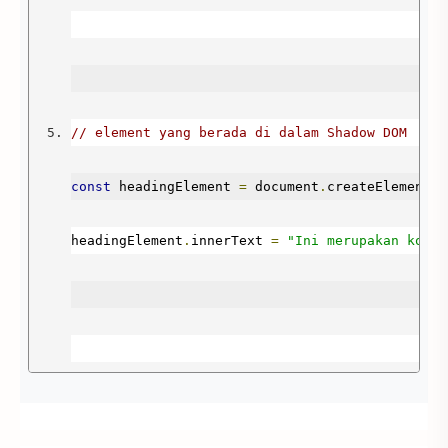
<script
src
=
"main.js"
></script>
</body>
// element yang berada di dalam Shadow DOM
</html>
const
 headingElement 
=
 document
.
createElement
(
"
headingElement
.
innerText 
=
"Ini merupakan konte
// Melampirkan shadow root pada shadow host