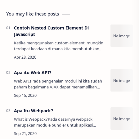
You may like these posts
Contoh Nested Custom Element Di
Javascript
Ketika menggunakan custom element, mungkin
terdapat keadaan di mana kita membutuhkan
custom element berada di dalam custom element
lain. Contohnya, banyak website saat ini yang
men…
Apa itu Web API?
Web APIsPada pengenalan modul ini kita sudah
paham bagaimana AJAX dapat menampilkan
informasi yang dinamis pada aplikasi kita. Namun
kita belum mengetahui dari mana sumber data
ter…
Apa Itu Webpack?
What is Webpack?Pada dasarnya webpack
merupakan module bundler untuk aplikasi
JavaScript modern. Ketika webpack dijalankan
pada proyek kita, di belakang layar webpack akan