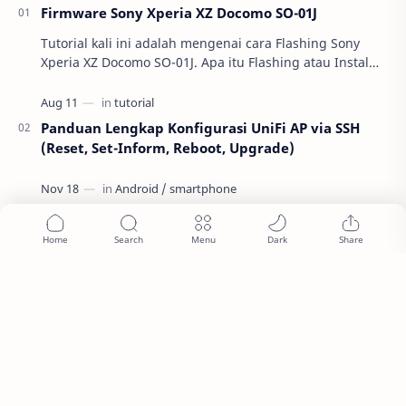
Firmware Sony Xperia XZ Docomo SO-01J
Tutorial kali ini adalah mengenai cara Flashing Sony
Xperia XZ Docomo SO-01J. Apa itu Flashing atau Instal
Ulang ? Buat kalian yang belu…
Panduan Lengkap Konfigurasi UniFi AP via SSH
(Reset, Set-Inform, Reboot, Upgrade)
Cara Menyadap WhatsApp Lewat Chrome di HP
dengan Mudah
Cara Login WA, Dijamin Aman dan Berhasil
Memilih SSD NVMe Terbaik 2025: Panduan
Perbedaan PCIe Gen 4 vs. Gen 5 dan Benchmark
Kinerja untuk Gaming dan Kerja Berat