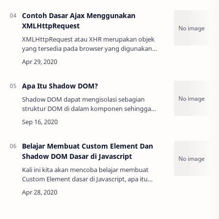
mengobse…
Contoh Dasar Ajax Menggunakan
XMLHttpRequest
XMLHttpRequest atau XHR merupakan objek
yang tersedia pada browser yang digunakan
untuk membuat HTTP Requests menggunakan
JavaScript. Karena namanya kita mungkin ber…
Apa Itu Shadow DOM?
Shadow DOM dapat mengisolasi sebagian
struktur DOM di dalam komponen sehingga
tidak dapat disentuh dari luar komponen atau
nodenya. Singkatnya kita bisa sebut Shadow
DOM sebagai “D…
Belajar Membuat Custom Element Dan
Shadow DOM Dasar di Javascript
Kali ini kita akan mencoba belajar membuat
Custom Element dasar di Javascript, apa itu
Custom Element? Gampang nya Custom Element
seperti kita Membuat Tag HTML baru untuk
Front End…