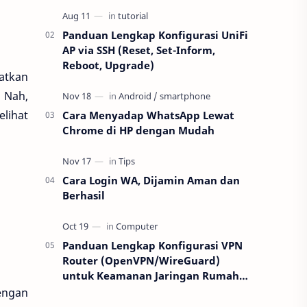
kalian yang belu…
Panduan Lengkap Konfigurasi UniFi
AP via SSH (Reset, Set-Inform,
Reboot, Upgrade)
atkan
 Nah,
lihat
Cara Menyadap WhatsApp Lewat
Chrome di HP dengan Mudah
Cara Login WA, Dijamin Aman dan
Berhasil
Panduan Lengkap Konfigurasi VPN
Router (OpenVPN/WireGuard)
untuk Keamanan Jaringan Rumah:
Step-by-Step Terbaru 2025
engan