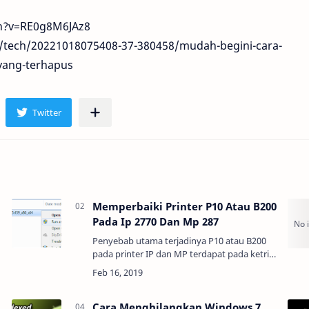
h?v=RE0g8M6JAz8
/tech/20221018075408-37-380458/mudah-begini-cara-
yang-terhapus
Memperbaiki Printer P10 Atau B200
Pada Ip 2770 Dan Mp 287
Penyebab utama terjadinya P10 atau B200
pada printer IP dan MP terdapat pada ketrik,
maind board atau power supply, peringatan
tersebut muncul ketika carriage unit tidak
menda…
Cara Menghilangkan Windows 7