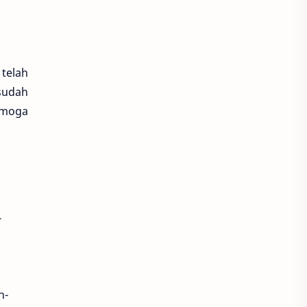
 telah
sudah
emoga
-
h-