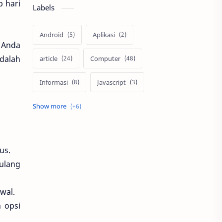
 hari
Labels
Android
Aplikasi
s Anda
dalah
article
Computer
Informasi
Javascript
network
PDDIKTI
Programming
smartphone
us.
Tips
tutorial
ulang
wal.
 opsi