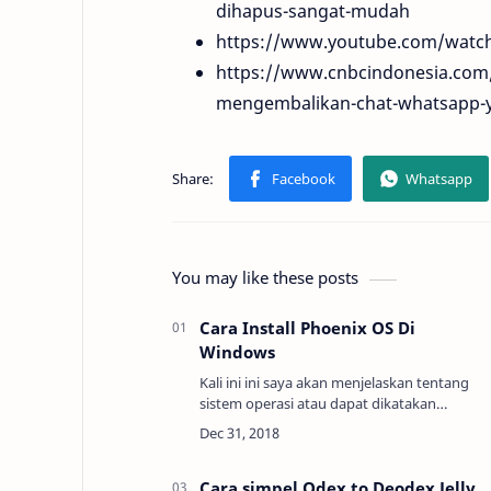
dihapus-sangat-mudah
https://www.youtube.com/watc
https://www.cnbcindonesia.com
mengembalikan-chat-whatsapp-
You may like these posts
Cara Install Phoenix OS Di
Windows
Kali ini ini saya akan menjelaskan tentang
sistem operasi atau dapat dikatakan
emulator OS yang di khususkan untuk
android saja, dimana OS ini bernama
Phoenix OS.Phoenix OS di…
Cara simpel Odex to Deodex Jelly