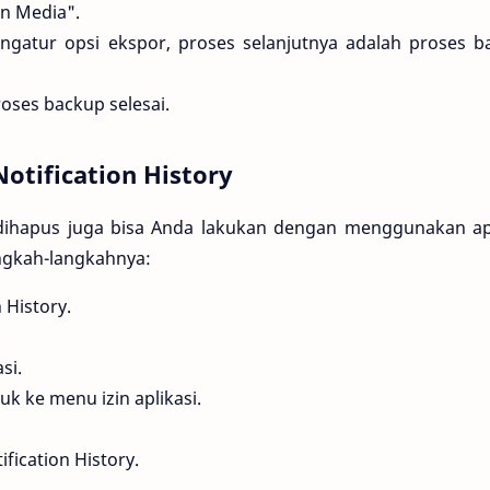
n Media".
ngatur opsi ekspor, proses selanjutnya adalah proses b
oses backup selesai.
otification History
dihapus juga bisa Anda lakukan dengan menggunakan apl
angkah-langkahnya:
n History.
si.
uk ke menu izin aplikasi.
ification History.