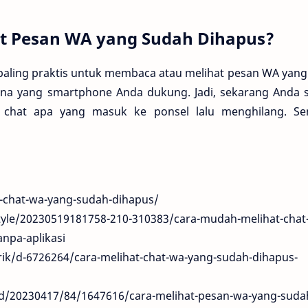
at Pesan WA yang Sudah Dihapus?
paling praktis untuk membaca atau melihat pesan WA yang
ana yang smartphone Anda dukung. Jadi, sekarang Anda 
ng chat apa yang masuk ke ponsel lalu menghilang. S
at-chat-wa-yang-sudah-dihapus/
style/20230519181758-210-310383/cara-mudah-melihat-chat
npa-aplikasi
-trik/d-6726264/cara-melihat-chat-wa-yang-sudah-dihapus-
ead/20230417/84/1647616/cara-melihat-pesan-wa-yang-suda