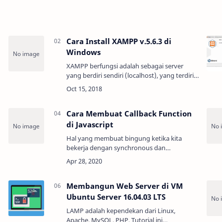
Cara Install XAMPP v.5.6.3 di
Windows
XAMPP berfungsi adalah sebagai server
yang berdiri sendiri (localhost), yang terdiri
k
atas program Apache HTTP Server, MySQL
database, dan penerjemah bahasa yang
ditulis dengan ba…
Cara Membuat Callback Function
di Javascript
Hal yang membuat bingung ketika kita
bekerja dengan synchronous dan
asynchronous program adalah bagaimana
menangani suatu nilai yang didapatkan
secara asynchronous pada program yan…
Membangun Web Server di VM
Ubuntu Server 16.04.03 LTS
LAMP adalah kependekan dari Linux,
Apache, MySQL, PHP. Tutorial ini