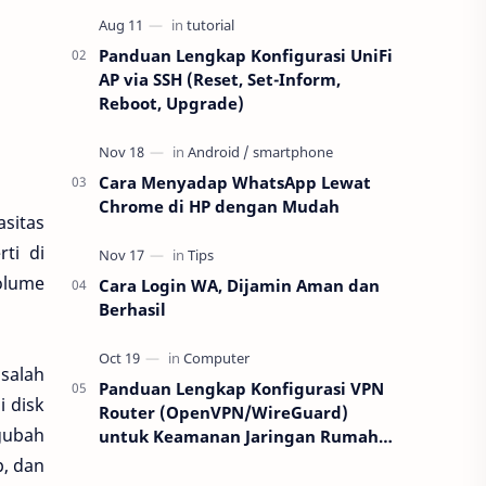
kalian yang belu…
Panduan Lengkap Konfigurasi UniFi
AP via SSH (Reset, Set-Inform,
Reboot, Upgrade)
Cara Menyadap WhatsApp Lewat
Chrome di HP dengan Mudah
sitas
ti di
volume
Cara Login WA, Dijamin Aman dan
Berhasil
salah
Panduan Lengkap Konfigurasi VPN
i disk
Router (OpenVPN/WireGuard)
gubah
untuk Keamanan Jaringan Rumah:
Step-by-Step Terbaru 2025
p, dan