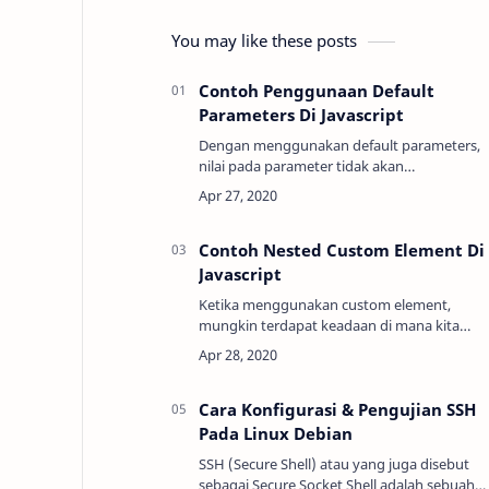
You may like these posts
Contoh Penggunaan Default
Parameters Di Javascript
Dengan menggunakan default parameters,
nilai pada parameter tidak akan
menghasilkan undefined walaupun kita tida
memberikan nilai ketika fungsi tersebut
dipanggil. Defau…
Contoh Nested Custom Element Di
Javascript
Ketika menggunakan custom element,
mungkin terdapat keadaan di mana kita
membutuhkan custom element berada di
dalam custom element lain. Contohnya,
banyak website saat ini yang men…
Cara Konfigurasi & Pengujian SSH
Pada Linux Debian
SSH (Secure Shell) atau yang juga disebut
sebagai Secure Socket Shell adalah sebuah