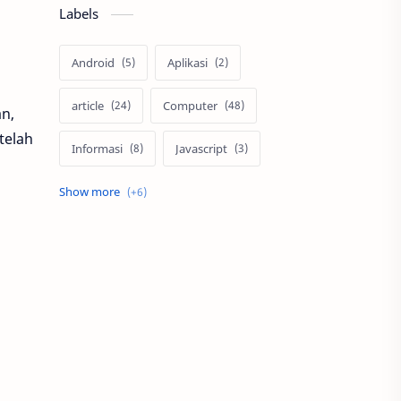
Labels
Android
Aplikasi
article
Computer
n,
telah
Informasi
Javascript
network
PDDIKTI
Programming
smartphone
Tips
tutorial