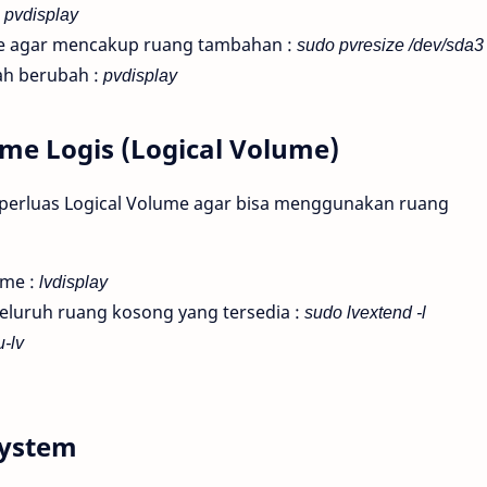
:
pvdisplay
me agar mencakup ruang tambahan :
sudo pvresize /dev/sda3
ah berubah :
pvdisplay
me Logis (Logical Volume)
mperluas Logical Volume agar bisa menggunakan ruang
ume :
lvdisplay
eluruh ruang kosong yang tersedia :
sudo lvextend -l
-lv
system