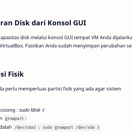
an Disk dari Konsol GUI
asitas disk melalui konsol GUI tempat VM Anda dijalanka
 VirtualBox. Pastikan Anda sudah menyimpan perubahan se
i Fisik
a perlu memperluas partisi fisik yang ada agar sistem
 kosong :
sudo fdisk -l
an
:
growpart
adalah
/dev/sda3 : sudo growpart /dev/sda 3